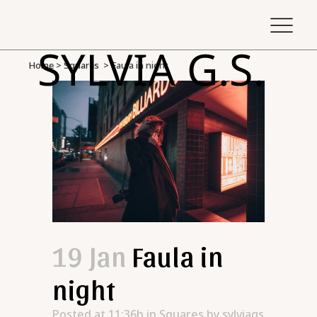
Home
>
Squares
>
Faula in night
19 Jan
Faula in
night
Posted at 11:36h
in
Squares
by
sylviags